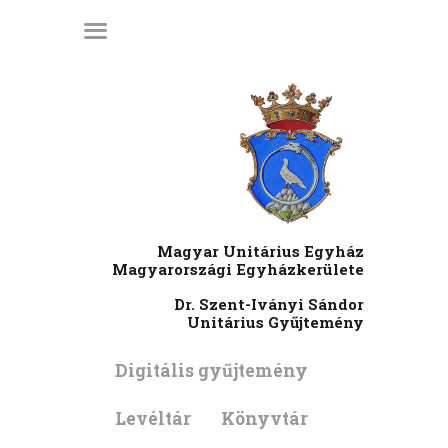
KEZDŐLAP
LÁTOGATÓI
INFORMÁCIÓK
KIADVÁNYOK
HÍREK
RENDEZVÉNYEK
Magyar Unitárius Egyház
MÉDIATÁR
Magyarországi Egyházkerülete
RÓLUNK
Dr. Szent-Iványi Sándor
Unitárius Gyűjtemény
ENGLISH
Digitális gyűjtemény
Levéltár
Könyvtár