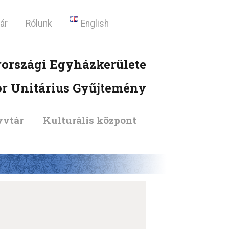
ár
Rólunk
English
országi Egyházkerülete
or Unitárius Gyűjtemény
vtár
Kulturális központ