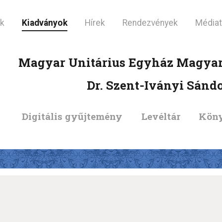
KEZDŐLAP
ók
Kiadványok
Hírek
Rendezvények
Médiat
LÁTOGATÓI
Magyar Unitárius Egyház Magyar
INFORMÁCIÓK
Dr. Szent-Iványi Sánd
KIADVÁNYOK
Digitális gyűjtemény
Levéltár
Köny
HÍREK
RENDEZVÉNYEK
MÉDIATÁR