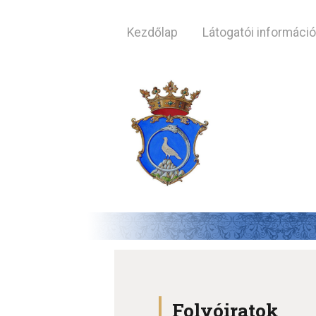
Kezdőlap
Látogatói informáci
Folyóiratok