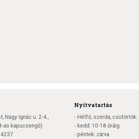
RÓLUNK
ENGLISH
Nyitvatartás
 Nagy Ignác u. 2-4.,
- Hétfő, szerda, csütörtök:
 (8-as kapucsengő)
- kedd: 10-18 óráig
 4237
- péntek: zárva