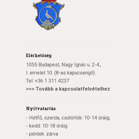
Elérhetőség
1055 Budapest, Nagy Ignác u. 2-4.,
I. emelet 10. (8-as kapucsengő)
Tel:
+36 1 311 4237
>>>
Tovább a kapcsolatfelvételhez
Nyitvatartás
- Hétfő, szerda, csütörtök: 10-14 óráig;
- kedd: 10-18 óráig
- péntek: zárva