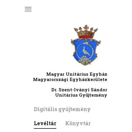
KEZDŐLAP
LÁTOGATÓI
INFORMÁCIÓK
KIADVÁNYOK
HÍREK
RENDEZVÉNYEK
Magyar Unitárius Egyház
MÉDIATÁR
Magyarországi Egyházkerülete
RÓLUNK
Dr. Szent-Iványi Sándor
Unitárius Gyűjtemény
ENGLISH
Digitális gyűjtemény
Levéltár
Könyvtár