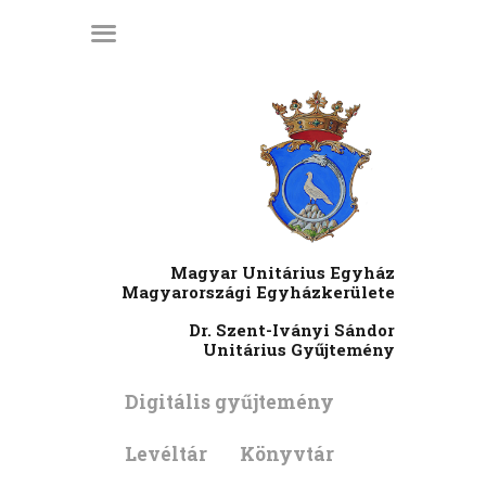
KEZDŐLAP
LÁTOGATÓI
INFORMÁCIÓK
KIADVÁNYOK
HÍREK
RENDEZVÉNYEK
Magyar Unitárius Egyház
MÉDIATÁR
Magyarországi Egyházkerülete
RÓLUNK
Dr. Szent-Iványi Sándor
Unitárius Gyűjtemény
ENGLISH
Digitális gyűjtemény
Levéltár
Könyvtár