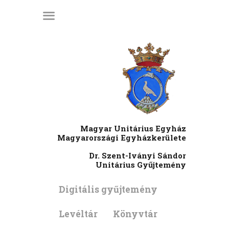
KEZDŐLAP
LÁTOGATÓI
INFORMÁCIÓK
KIADVÁNYOK
HÍREK
RENDEZVÉNYEK
Magyar Unitárius Egyház
MÉDIATÁR
Magyarországi Egyházkerülete
RÓLUNK
Dr. Szent-Iványi Sándor
Unitárius Gyűjtemény
ENGLISH
Digitális gyűjtemény
Levéltár
Könyvtár