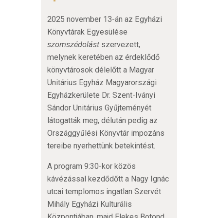
2025 november 13-án az Egyházi
Könyvtárak Egyesülése
szomszédolást
szervezett,
melynek keretében az érdeklődő
könyvtárosok délelőtt a
Magyar
Unitárius Egyház Magyarországi
Egyházkerülete
Dr. Szent-Iványi
Sándor Unitárius Gyűjteményét
látogatták meg, délután pedig az
Országgyűlési Könyvtár impozáns
tereibe nyerhettünk betekintést.
A program 9:30-kor közös
kávézással kezdődőtt a Nagy Ignác
utcai templomos ingatlan Szervét
Mihály Egyházi Kulturális
Központjában, majd Elekes Botond