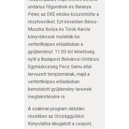
unitárius főgondnok és Baranya
Péter, az EKE elnöke köszöntötte a
résztvevőket. Ezt követően Béres-
Muszka Ibolya és Török Karola
könyvtárosok mutatták be
vetítettképes előadásban a
gyűjteményt. 11:30-tól lehetőség
nyílt a Budapest Belvárosi Unitárius
Egyházközség Pecz Samu által
tervezett templomának, majd a
vetítettképes előadásban
bemutatott gyűjtemény tereinek
megtekintésére is.
A szakmai program délutáni
részében az Országgyűlési
Könyvtárba látogatott a csoport,