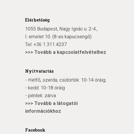
Elérhetőség
1055 Budapest, Nagy Ignác u. 2-4.,
I. emelet 10. (8-as kapucsengő)
Tel:
+36 1 311 4237
>>>
Tovább a kapcsolatfelvételhez
Nyitvatartás
- Hétfő, szerda, csütörtök: 10-14 óráig;
- kedd: 10-18 óráig
- péntek: zárva
>>>
Tovább a látogatói
információkhoz
Facebook