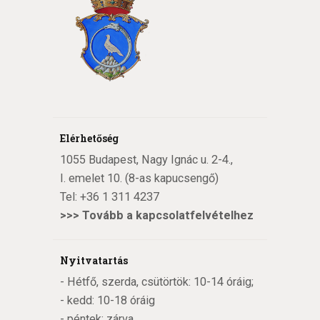
Elérhetőség
1055 Budapest, Nagy Ignác u. 2-4.,
I. emelet 10. (8-as kapucsengő)
Tel:
+36 1 311 4237
>>>
Tovább a kapcsolatfelvételhez
Nyitvatartás
- Hétfő, szerda, csütörtök: 10-14 óráig;
- kedd: 10-18 óráig
- péntek: zárva