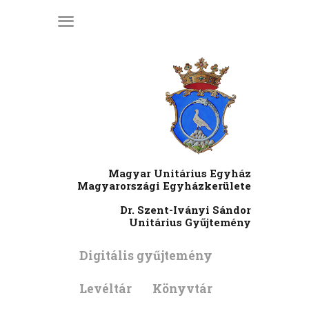
KEZDŐLAP
LÁTOGATÓI
INFORMÁCIÓK
KIADVÁNYOK
HÍREK
RENDEZVÉNYEK
Magyar Unitárius Egyház
MÉDIATÁR
Magyarországi Egyházkerülete
RÓLUNK
Dr. Szent-Iványi Sándor
Unitárius Gyűjtemény
ENGLISH
Digitális gyűjtemény
Levéltár
Könyvtár