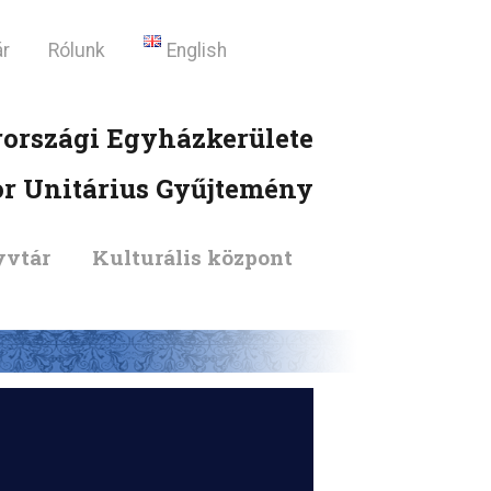
r
Rólunk
English
országi Egyházkerülete
or Unitárius Gyűjtemény
vtár
Kulturális központ