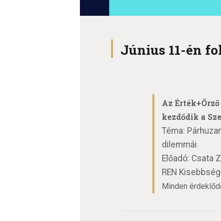
Június 11-én fo
Az Érték+Örző 
kezdődik
a Sz
Téma: Párhuzam
dilemmái
Előadó: Csata 
REN Kisebbségk
Minden érdeklődő