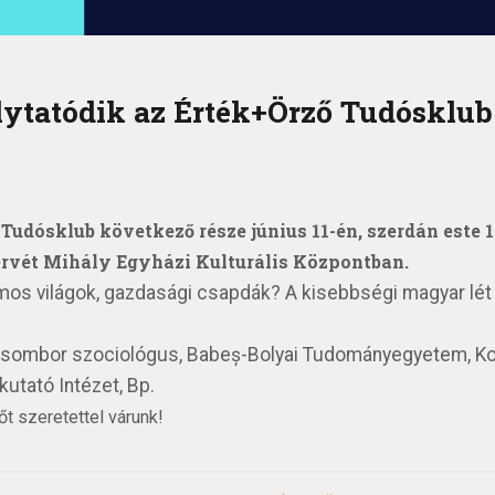
lytatódik az Érték+Örző Tudósklub
Tudósklub következő része június 11-én, szerdán este 
ervét Mihály Egyházi Kulturális Központban.
os világok, gazdasági csapdák? A kisebbségi magyar lét 
Zsombor szociológus, Babeș-Bolyai Tudományegyetem, Ko
utató Intézet, Bp.
t szeretettel várunk!