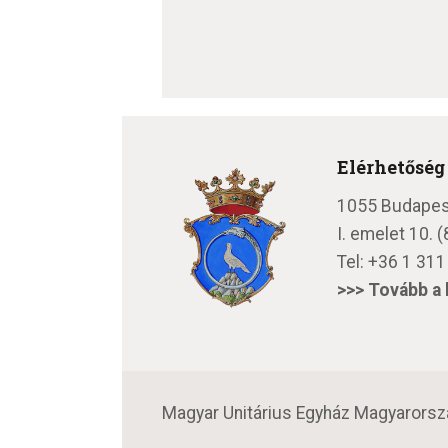
Elérhetőség
1055 Budapest,
I. emelet 10.
Tel:
+36 1 311
>>>
Tovább a 
Magyar Unitárius Egyház Magyarorszá