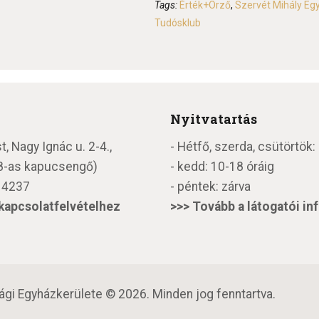
Tags:
Érték+Örző
,
Szervét Mihály Egy
Tudósklub
Nyitvatartás
 Nagy Ignác u. 2-4.,
- Hétfő, szerda, csütörtök:
 (8-as kapucsengő)
- kedd: 10-18 óráig
 4237
- péntek: zárva
kapcsolatfelvételhez
>>>
Tovább a látogatói i
gi Egyházkerülete © 2026. Minden jog fenntartva.