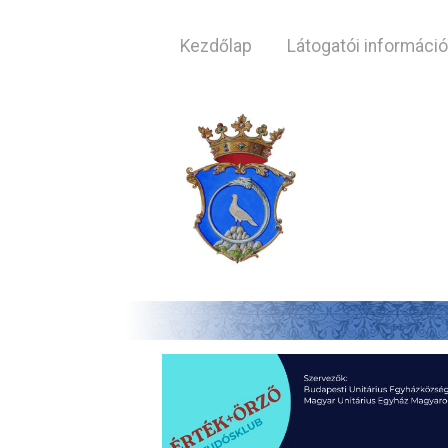
Kezdőlap
Látogatói informáci