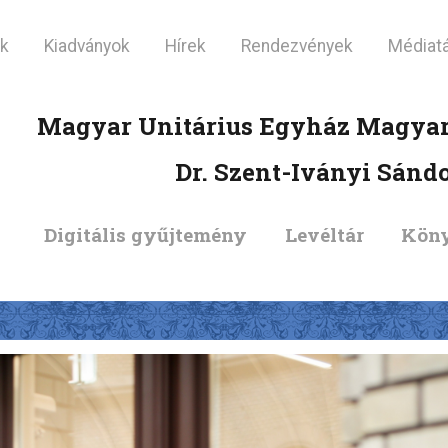
KEZDŐLAP
ók
Kiadványok
Hírek
Rendezvények
Médiatá
LÁTOGATÓI
Magyar Unitárius Egyház Magyar
INFORMÁCIÓK
Dr. Szent-Iványi Sánd
KIADVÁNYOK
Digitális gyűjtemény
Levéltár
Köny
HÍREK
RENDEZVÉNYEK
MÉDIATÁR