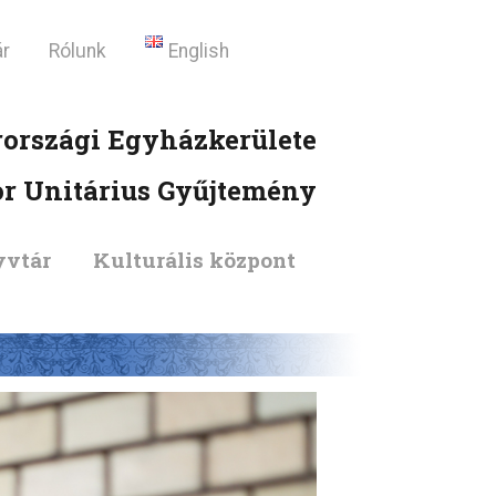
r
Rólunk
English
országi Egyházkerülete
or Unitárius Gyűjtemény
vtár
Kulturális központ