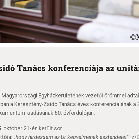
idó Tanács konferenciája az unitá
z Magyarországi Egyházkerületének vezetői örömmel adtak 
tban a Keresztény-Zsidó Tanács éves konferenciájának a 
okumentum kiadásának 60. évfordulóján.
 október 21-én került sor.
tója: „
hogy hirdessem az Úr kegyelmének esztendejét
” Iz/