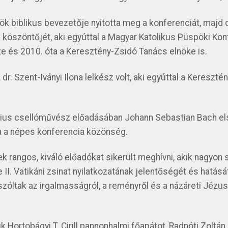
ök biblikus bevezetője nyitotta meg a konferenciát, majd 
szöntőjét, aki egyúttal a Magyar Katolikus Püspöki Konf
öke és 2010. óta a Keresztény-Zsidó Tanács elnöke is.
r. Szent-Iványi Ilona lelkész volt, aki egyúttal a Kereszt
tárius csellóművész előadásában Johann Sebastian Bach el
ta a népes konferencia közönség.
k rangos, kiváló előadókat sikerült meghívni, akik nagyon
 II. Vatikáni zsinat nyilatkozatának jelentőségét és hatását
zóltak az irgalmasságról, a reményről és a názáreti Jézus
k Hortobágyi T. Cirill pannonhalmi főapátot, Radnóti Zoltán 