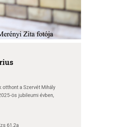
rius
otthont a Szervét Mihály
2025-ös jubileumi évben,
Ézs 61,2a