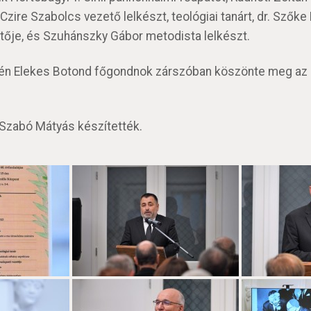
zire Szabolcs vezető lelkészt, teológiai tanárt, dr. Szőke P
ője, és Szuhánszky Gábor metodista lelkészt.
én Elekes Botond főgondnok zárszóban köszönte meg az 
 Szabó Mátyás készítették.