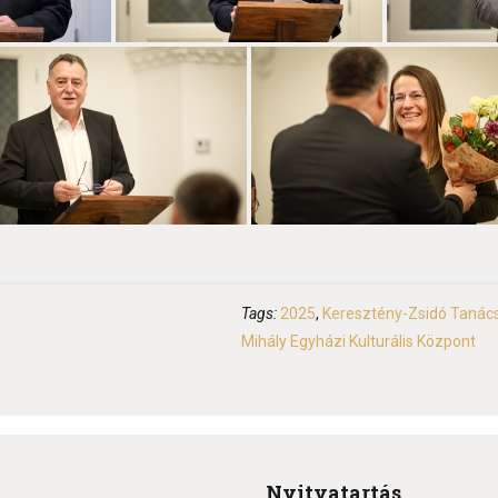
Tags:
2025
,
Keresztény-Zsidó Tanác
Mihály Egyházi Kulturális Központ
Nyitvatartás