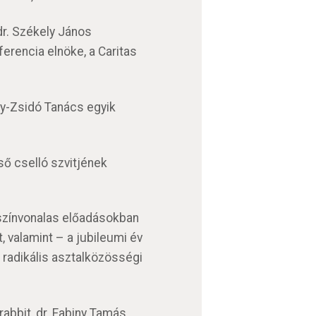
dr. Székely János
erencia elnöke, a Caritas
ény-Zsidó Tanács egyik
ső cselló szvitjének
 színvonalas előadásokban
, valamint – a jubileumi év
 radikális asztalközösségi
rabbit, dr. Fabiny Tamás