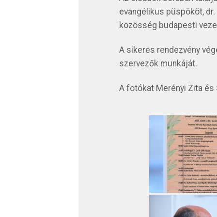
evangélikus püspököt, dr. C
közösség budapesti vezet
A sikeres rendezvény vég
szervezők munkáját.
A fotókat Merényi Zita és