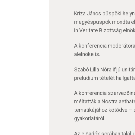
Kriza János püspöki helyn
megyéspüspök mondta el kö
in Veritate Bizottság eln
A konferencia moderátora d
alelnöke is.
Szabó Lilla Nóra ifjú uni
preludium tételét hallgat
A konferencia szervezőine
méltatták a Nostra aethate
tematikájához kötődve – s
gyakorlatáról.
Az előadók sorában találju